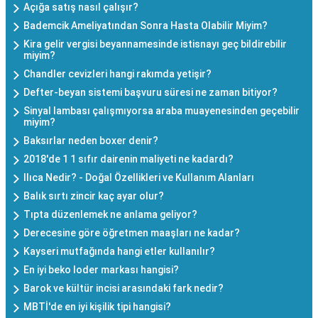
Açığa satış nasıl çalışır?
Bademcik Ameliyatından Sonra Hasta Olabilir Miyim?
Kira gelir vergisi beyannamesinde istisnayı geç bildirebilir
miyim?
Chandler cevizleri hangi rakımda yetişir?
Defter-beyan sistemi başvuru süresi ne zaman bitiyor?
Sinyal lambası çalışmıyorsa araba muayenesinden geçebilir
miyim?
Baksırlar neden boxer denir?
2018'de 1 1 sıfır dairenin maliyeti ne kadardı?
Ilıca Nedir? - Doğal Özellikleri ve Kullanım Alanları
Balık sırtı zincir kaç ayar olur?
Tıpta düzenlemek ne anlama geliyor?
Derecesine göre öğretmen maaşları ne kadar?
Kayseri mutfağında hangi etler kullanılır?
En iyi beko loder markası hangisi?
Barok ve kültür incisi arasındaki fark nedir?
MBTİ'de en iyi kişilik tipi hangisi?