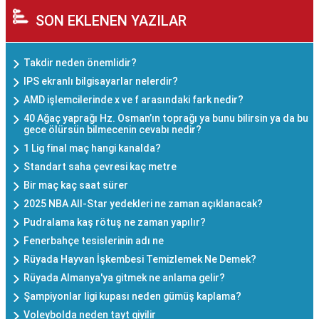
SON EKLENEN YAZILAR
Takdir neden önemlidir?
IPS ekranlı bilgisayarlar nelerdir?
AMD işlemcilerinde x ve f arasındaki fark nedir?
40 Ağaç yaprağı Hz. Osman’ın toprağı ya bunu bilirsin ya da bu
gece ölürsün bilmecenin cevabı nedir?
1 Lig final maç hangi kanalda?
Standart saha çevresi kaç metre
Bir maç kaç saat sürer
2025 NBA All-Star yedekleri ne zaman açıklanacak?
Pudralama kaş rötuş ne zaman yapılır?
Fenerbahçe tesislerinin adı ne
Rüyada Hayvan İşkembesi Temizlemek Ne Demek?
Rüyada Almanya'ya gitmek ne anlama gelir?
Şampiyonlar ligi kupası neden gümüş kaplama?
Voleybolda neden tayt giyilir