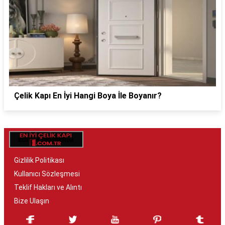
Çelik Kapı En İyi Hangi Boya İle Boyanır?
Gizlilik Politikası
Kullanıcı Sözleşmesi
Teklif Hakları ve Alıntı
Bize Ulaşın