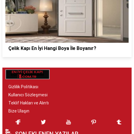
Çelik Kapı En İyi Hangi Boya İle Boyanır?
Gizlilik Politikası
Kullanıcı Sözleşmesi
Teklif Hakları ve Alıntı
Bize Ulaşın