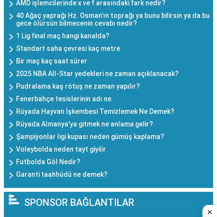
AMD işlemcilerinde x ve f arasındaki fark nedir?
40 Ağaç yaprağı Hz. Osman’ın toprağı ya bunu bilirsin ya da bu
gece ölürsün bilmecenin cevabı nedir?
1 Lig final maç hangi kanalda?
Standart saha çevresi kaç metre
Bir maç kaç saat sürer
2025 NBA All-Star yedekleri ne zaman açıklanacak?
Pudralama kaş rötuş ne zaman yapılır?
Fenerbahçe tesislerinin adı ne
Rüyada Hayvan İşkembesi Temizlemek Ne Demek?
Rüyada Almanya'ya gitmek ne anlama gelir?
Şampiyonlar ligi kupası neden gümüş kaplama?
Voleybolda neden tayt giyilir
Futbolda Göl Nedir?
Garanti taahhüdü ne demek?
SPONSOR BAĞLANTILAR