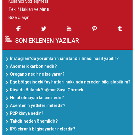
Kullanıcı Sözleşmesi
Teklif Hakları ve Alıntı
Bize Ulaşın
SON EKLENEN YAZILAR
İnstagram'da yorumların sınırlandırılması nasıl yapılır?
Anomerik karbon nedir?
Oregano nedir ne işe yarar?
Ege bölgesindeki fay hatları hakkında nereden bilgi alabilirim?
Rüyada Bulanık Yağmur Suyu Görmek
Helal olmayan kesim nedir?
Acentenin yetkileri nelerdir?
P2P kimya nedir?
Takdir neden önemlidir?
IPS ekranlı bilgisayarlar nelerdir?