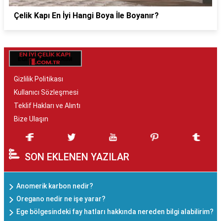
Çelik Kapı En İyi Hangi Boya İle Boyanır?
Gizlilik Politikası
Kullanıcı Sözleşmesi
Teklif Hakları ve Alıntı
Bize Ulaşın
SON EKLENEN YAZILAR
Anomerik karbon nedir?
Oregano nedir ne işe yarar?
Ege bölgesindeki fay hatları hakkında nereden bilgi alabilirim?