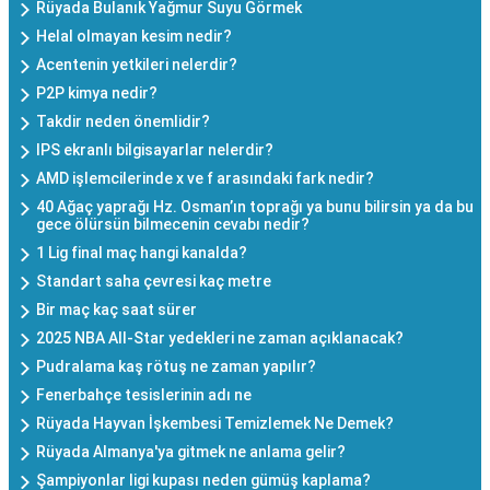
Rüyada Bulanık Yağmur Suyu Görmek
Helal olmayan kesim nedir?
Acentenin yetkileri nelerdir?
P2P kimya nedir?
Takdir neden önemlidir?
IPS ekranlı bilgisayarlar nelerdir?
AMD işlemcilerinde x ve f arasındaki fark nedir?
40 Ağaç yaprağı Hz. Osman’ın toprağı ya bunu bilirsin ya da bu
gece ölürsün bilmecenin cevabı nedir?
1 Lig final maç hangi kanalda?
Standart saha çevresi kaç metre
Bir maç kaç saat sürer
2025 NBA All-Star yedekleri ne zaman açıklanacak?
Pudralama kaş rötuş ne zaman yapılır?
Fenerbahçe tesislerinin adı ne
Rüyada Hayvan İşkembesi Temizlemek Ne Demek?
Rüyada Almanya'ya gitmek ne anlama gelir?
Şampiyonlar ligi kupası neden gümüş kaplama?