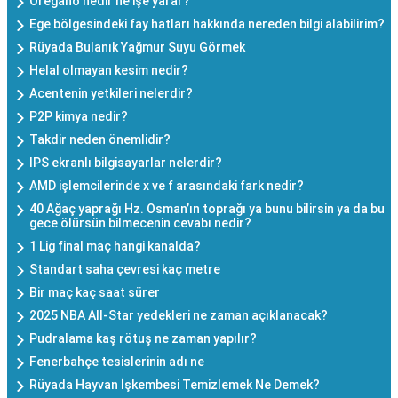
Oregano nedir ne işe yarar?
Ege bölgesindeki fay hatları hakkında nereden bilgi alabilirim?
Rüyada Bulanık Yağmur Suyu Görmek
Helal olmayan kesim nedir?
Acentenin yetkileri nelerdir?
P2P kimya nedir?
Takdir neden önemlidir?
IPS ekranlı bilgisayarlar nelerdir?
AMD işlemcilerinde x ve f arasındaki fark nedir?
40 Ağaç yaprağı Hz. Osman’ın toprağı ya bunu bilirsin ya da bu
gece ölürsün bilmecenin cevabı nedir?
1 Lig final maç hangi kanalda?
Standart saha çevresi kaç metre
Bir maç kaç saat sürer
2025 NBA All-Star yedekleri ne zaman açıklanacak?
Pudralama kaş rötuş ne zaman yapılır?
Fenerbahçe tesislerinin adı ne
Rüyada Hayvan İşkembesi Temizlemek Ne Demek?