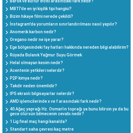
Barok ve kültür incisi arasındaki fark nedir?
MBTİ'de en iyi kişilik tipi hangisi?
Bizim hikaye filmi nerede çekildi?
İnstagram'da yorumların sınırlandırılması nasıl yapılır?
Anomerik karbon nedir?
Oregano nedir ne işe yarar?
Ege bölgesindeki fay hatları hakkında nereden bilgi alabilirim?
Rüyada Bulanık Yağmur Suyu Görmek
Helal olmayan kesim nedir?
Acentenin yetkileri nelerdir?
P2P kimya nedir?
Takdir neden önemlidir?
IPS ekranlı bilgisayarlar nelerdir?
AMD işlemcilerinde x ve f arasındaki fark nedir?
40 Ağaç yaprağı Hz. Osman’ın toprağı ya bunu bilirsin ya da bu
gece ölürsün bilmecenin cevabı nedir?
1 Lig final maç hangi kanalda?
Standart saha çevresi kaç metre