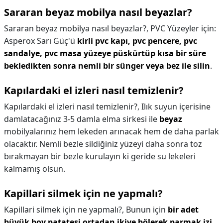
Sararan beyaz mobilya nasıl beyazlar?
Sararan beyaz mobilya nasıl beyazlar?,
PVC Yüzeyler için:
Asperox Sarı Güç'ü
kirli pvc kapı, pvc pencere, pvc
sandalye, pvc masa yüzeye püskürtüp kısa bir süre
bekledikten sonra nemli bir sünger veya bez ile silin
.
Kapılardaki el izleri nasıl temizlenir?
Kapılardaki el izleri nasıl temizlenir?,
Ilık suyun içerisine
damlatacağınız 3-5 damla elma sirkesi ile
beyaz
mobilyalarınız hem lekeden arınacak hem de daha parlak
olacaktır. Nemli bezle sildiğiniz yüzeyi daha sonra toz
bırakmayan bir bezle kurulayın ki geride su lekeleri
kalmamış olsun.
Kapillari silmek için ne yapmalı?
Kapillari silmek için ne yapmalı?,
Bunun için
bir adet
büyük boy patatesi ortadan ikiye bölerek parmak izi