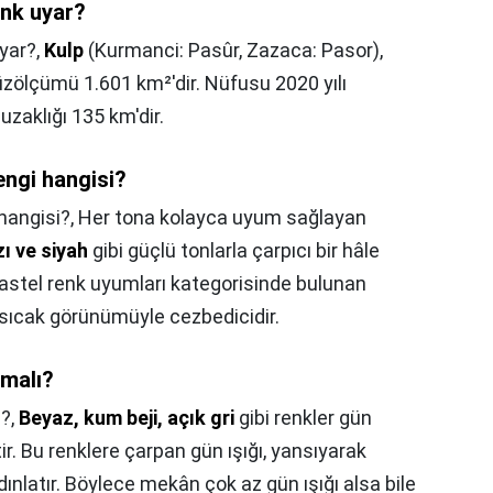
enk uyar?
yar?,
Kulp
(Kurmanci: Pasûr, Zazaca: Pasor),
. Yüzölçümü 1.601 km²'dir. Nüfusu 2020 yılı
 uzaklığı 135 km'dir.
engi hangisi?
 hangisi?,
Her tona kolayca uyum sağlayan
zı ve siyah
gibi güçlü tonlarla çarpıcı bir hâle
 pastel renk uyumları kategorisinde bulunan
 sıcak görünümüyle cezbedicidir.
lmalı?
ı?,
Beyaz, kum beji, açık gri
gibi renkler gün
ir. Bu renklere çarpan gün ışığı, yansıyarak
ınlatır. Böylece mekân çok az gün ışığı alsa bile