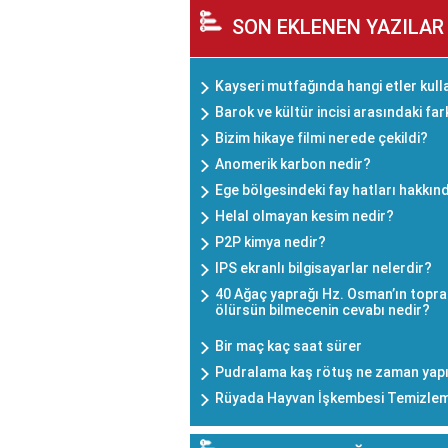
SON EKLENEN YAZILAR
Kayseri mutfağında hangi etler kulla
Barok ve kültür incisi arasındaki far
Bizim hikaye filmi nerede çekildi?
Anomerik karbon nedir?
Ege bölgesindeki fay hatları hakkınd
Helal olmayan kesim nedir?
P2P kimya nedir?
IPS ekranlı bilgisayarlar nelerdir?
40 Ağaç yaprağı Hz. Osman’ın toprağ
ölürsün bilmecenin cevabı nedir?
Bir maç kaç saat sürer
Pudralama kaş rötuş ne zaman yapı
Rüyada Hayvan İşkembesi Temizle