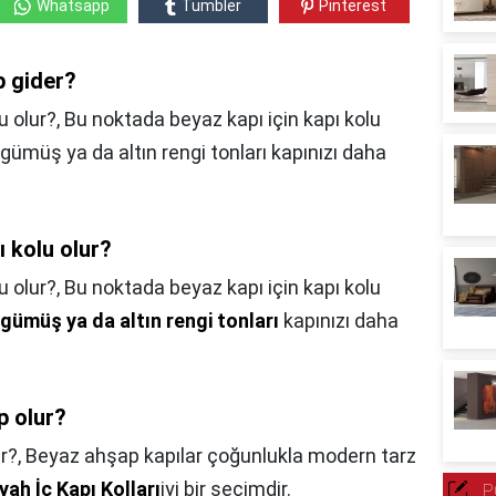
Whatsapp
Tumbler
Pinterest
p gider?
 olur?, Bu noktada beyaz kapı için kapı kolu
gümüş ya da altın rengi tonları kapınızı daha
 kolu olur?
u olur?,
Bu noktada beyaz kapı için kapı kolu
gümüş ya da altın rengi tonları
kapınızı daha
p olur?
r?,
Beyaz ahşap kapılar çoğunlukla modern tarz
iyah İç Kapı Kolları
iyi bir seçimdir.
P