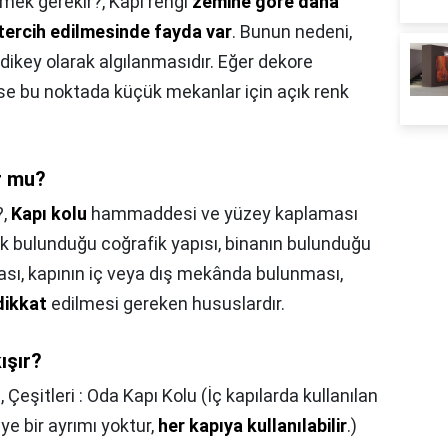
tmek gerekir?,
Kapı rengi
zemine göre daha
tercih edilmesinde fayda var
. Bunun nedeni,
ikey olarak algılanmasıdır. Eğer dekore
pse bu noktada küçük mekanlar için açık renk
r mu?
?,
Kapı kolu
hammaddesi ve yüzey kaplaması
k bulunduğu coğrafik yapısı, binanın bulunduğu
ası, kapının iç veya dış mekânda bulunması,
dikkat
edilmesi gereken hususlardır.
ışır?
,
Çeşitleri : Oda Kapı Kolu (İç kapılarda kullanılan
ye bir ayrımı yoktur,
her kapıya kullanılabilir
.)