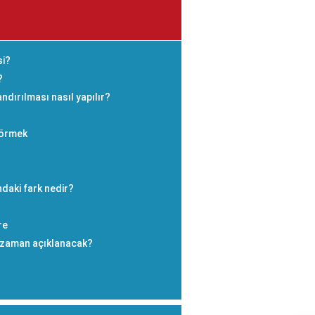
si?
?
ndırılması nasıl yapılır?
Görmek
ndaki fark nedir?
re
e zaman açıklanacak?