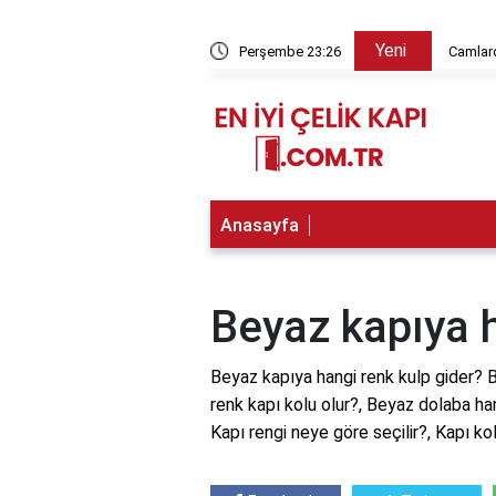
Yeni
ç kg?
Perşembe 23:26
Camlar
Anasayfa
Beyaz kapıya h
Beyaz kapıya hangi renk kulp gider? 
renk kapı kolu olur?, Beyaz dolaba han
Kapı rengi neye göre seçilir?, Kapı ko