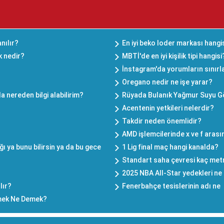
nılır?
En iyi beko loder markası hangi
k nedir?
MBTİ'de en iyi kişilik tipi hangisi
İnstagram'da yorumların sınırla
Oregano nedir ne işe yarar?
a nereden bilgi alabilirim?
Rüyada Bulanık Yağmur Suyu 
Acentenin yetkileri nelerdir?
Takdir neden önemlidir?
AMD işlemcilerinde x ve f arası
ı ya bunu bilirsin ya da bu gece
1 Lig final maç hangi kanalda?
Standart saha çevresi kaç met
2025 NBA All-Star yedekleri n
lır?
Fenerbahçe tesislerinin adı ne
mek Ne Demek?