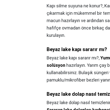
Kapı silme suyuna ne konur?,
Ka
çıkarmak için mükemmel bir temiz
macun hazırlayın ve ardından sar
hafifçe ovmadan önce birkaç daki
kurulayın.
Beyaz lake kapı sararır mı?
Beyaz lake kapı sararır mı?,
Yumu
solüsyon
hazırlayın. Yarım çay b
kullanabilirsiniz. Bulaşık sünger
pamuklu/mikrofiber bezleri yanın
Beyaz lake dolap nasıl temiz
Beyaz lake dolap nasıl temizleni
Sararan lake dolapları karbonat v