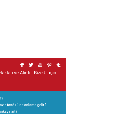
Hakları ve Alıntı
Bize Ulaşın
r?
az atasözü ne anlama gelir?
ankaya ait?