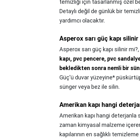
temizliği için tasarlanmış özel bez
Detaylı değil de günlük bir temiz
yardımcı olacaktır.
Asperox sarı güç kapı silinir
Asperox sarı güç kapı silinir mi?,
kapı, pvc pencere, pvc sandaly
bekledikten sonra nemli bir süng
Güç'ü duvar yüzeyine* püskürtüp 
sünger veya bez ile silin.
Amerikan kapı hangi deterjan
Amerikan kapı hangi deterjanla si
zaman kimyasal malzeme içeren t
kapılarının en sağlıklı temizlem