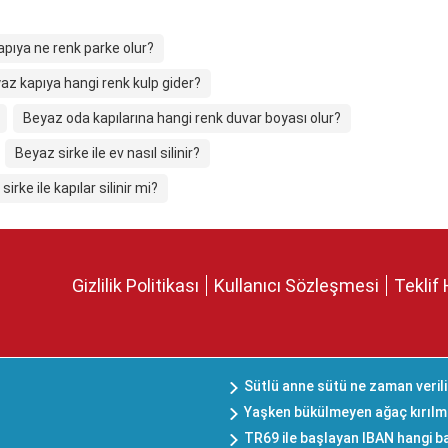
pıya ne renk parke olur?
az kapıya hangi renk kulp gider?
Beyaz oda kapılarına hangi renk duvar boyası olur?
Beyaz sirke ile ev nasıl silinir?
irke ile kapılar silinir mi?
Gizlilik Politikası
Kullanıcı Sözleşmesi
Teklif 
Sütlü anne sütü ne zaman verili
Yaşken bükülmeyen ağaç kırılm
TR69 ile başlayan IBAN hangi b