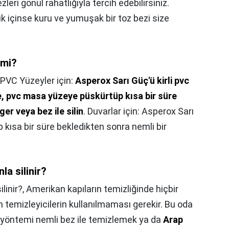
leri gönül rahatlığıyla tercih edebilirsiniz.
lik içinse kuru ve yumuşak bir toz bezi size
 mi?
PVC Yüzeyler için:
Asperox Sarı Güç'ü kirli pvc
e, pvc masa yüzeye püskürtüp kısa bir süre
er veya bez ile silin
. Duvarlar için: Asperox Sarı
kısa bir süre bekledikten sonra nemli bir
la silinir?
linir?,
Amerikan kapıların temizliğinde hiçbir
emizleyicilerin kullanılmaması gerekir. Bu oda
e yöntemi nemli bez ile temizlemek ya da
Arap