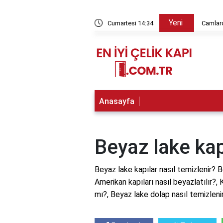
Yeni
ç kg?
Cumartesi 14:34
Camlar
Anasayfa
Beyaz lake kap
Beyaz lake kapılar nasıl temizlenir? B
Amerikan kapıları nasıl beyazlatılır?,
mı?, Beyaz lake dolap nasıl temizlenir?