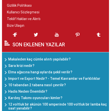
Gizlilik Politikası
Kullanıcı Sözleşmesi
Teklif Hakları ve Alıntı
Bize Ulaşın
SON EKLENEN YAZILAR
Makaleden kaç cümle alıntı yapılabilir?
Sara krizi nedir?
Elma ağacına hangi aylarda şekil verilir?
Import ve Export Nedir? - Temel Kavramlar ve Farklılıklar
10 tabandan 2 tabana nasıl çevrilir?
Hadis Neden Önemlidir?
Kardeş Takımı oyuncuları kimler?
12 voltluk bir akünün 100 amperinde 100 voltluk bir lamba kaç
saat yanabilir?